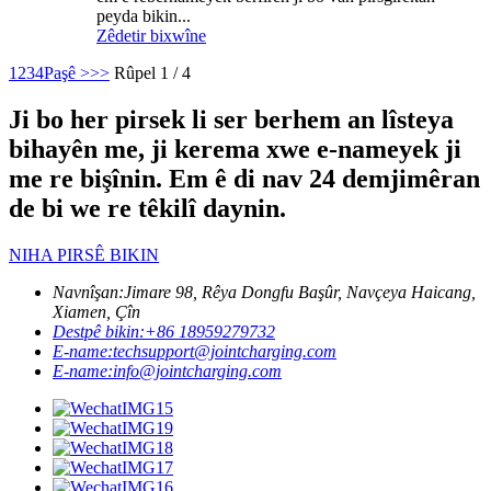
peyda bikin...
Zêdetir bixwîne
1
2
3
4
Paşê >
>>
Rûpel 1 / 4
Ji bo her pirsek li ser berhem an lîsteya
bihayên me, ji kerema xwe e-nameyek ji
me re bişînin. Em ê di nav 24 demjimêran
de bi we re têkilî daynin.
NIHA PIRSÊ BIKIN
Navnîşan:
Jimare 98, Rêya Dongfu Başûr, Navçeya Haicang,
Xiamen, Çîn
Destpê bikin:
+86 18959279732
E-name:
techsupport@jointcharging.com
E-name:
info@jointcharging.com