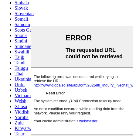
Sinhala
Slovak
Slovenian
Somali
Samoan
Scots Gaelic
Shona
Sindhi
Sundanese
Swahili
Tajik
Tamil
Telugu
Thai
Ukrainian
Urdu
Uzbek
Vietnamese
Welsh
Xhosa
Yiddish
Yoruba
Zulu
Kinyarwanda
Tatar