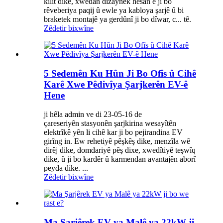
kilît dike, xwedan dîzaynek hêsan e ji bo
rêveberiya paqij û ewle ya kabloya şarjê û bi
braketek montajê ya gerdûnî ji bo dîwar, c... tê.
Zêdetir bixwîne
5 Sedemên Ku Hûn Ji Bo Ofîs û Cihê
Karê Xwe Pêdivîya Şarjkerên EV-ê
Hene
ji hêla admin ve di 23-05-16 de
çareseriyên stasyonên şarjkirina wesayîtên
elektrîkê yên li cihê kar ji bo pejirandina EV
girîng in. Ew rehetiyê pêşkêş dike, menzîla wê
dirêj dike, domdariyê pêş dixe, xwedîtiyê teşwîq
dike, û ji bo kardêr û karmendan avantajên aborî
peyda dike. ...
Zêdetir bixwîne
Ma Şarjêrek EV ya Malê ya 22kW ji