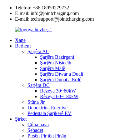
Telefon: +86 18959279732
E-mail: info@jointcharging.com
E-mail: techsupport@jointcharging.com
Xane
Berhem
Şarjêra AC
Şarjêra Bazirganî
Şarjêra Niştecîh
Şarjêra Malê
Şarjêra Dîwar a Dualî
Şarjêra Duqat a Erdê
Şarjêra DC
Rêzeya 30~60kW
Rêzeya 60~180kW
Stûna Jîr
Depokirina Enerjiyê
Pedestala Şarjkerê EV
Şîrket
Çûna nava
Şehadet
Pirsên Pir tên Pirsîn