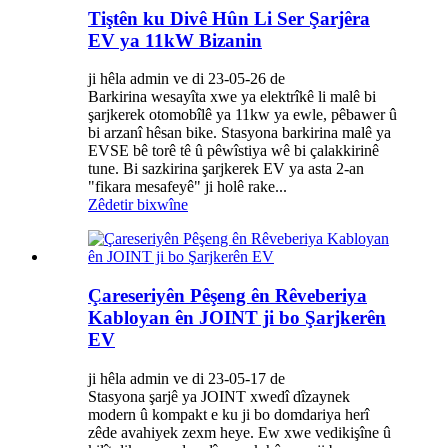
Tiştên ku Divê Hûn Li Ser Şarjêra
EV ya 11kW Bizanin
ji hêla admin ve di 23-05-26 de
Barkirina wesayîta xwe ya elektrîkê li malê bi
şarjkerek otomobîlê ya 11kw ya ewle, pêbawer û
bi arzanî hêsan bike. Stasyona barkirina malê ya
EVSE bê torê tê û pêwîstiya wê bi çalakkirinê
tune. Bi sazkirina şarjkerek EV ya asta 2-an
"fikara mesafeyê" ji holê rake...
Zêdetir bixwîne
Çareseriyên Pêşeng ên Rêveberiya
Kabloyan ên JOINT ji bo Şarjkerên
EV
ji hêla admin ve di 23-05-17 de
Stasyona şarjê ya JOINT xwedî dîzaynek
modern û kompakt e ku ji bo domdariya herî
zêde avahiyek zexm heye. Ew xwe vedikişîne û