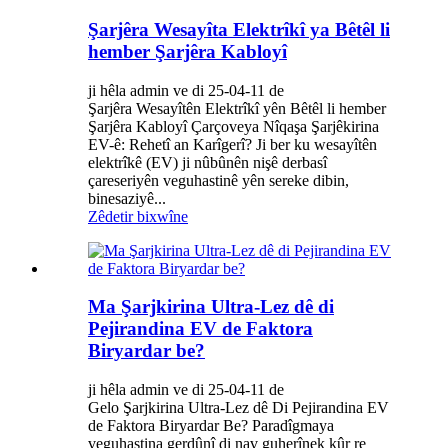
Şarjêra Wesayîta Elektrîkî ya Bêtêl li
hember Şarjêra Kabloyî
ji hêla admin ve di 25-04-11 de
Şarjêra Wesayîtên Elektrîkî yên Bêtêl li hember
Şarjêra Kabloyî Çarçoveya Nîqaşa Şarjêkirina
EV-ê: Rehetî an Karîgerî? Ji ber ku wesayîtên
elektrîkê (EV) ji nûbûnên nişê derbasî
çareseriyên veguhastinê yên sereke dibin,
binesaziyê...
Zêdetir bixwîne
Ma Şarjkirina Ultra-Lez dê di
Pejirandina EV de Faktora
Biryardar be?
ji hêla admin ve di 25-04-11 de
Gelo Şarjkirina Ultra-Lez dê Di Pejirandina EV
de Faktora Biryardar Be? Paradîgmaya
veguhastina gerdûnî di nav guherînek kûr re