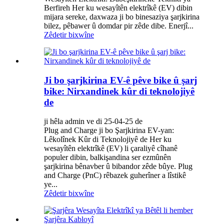
Berfireh Her ku wesayîtên elektrîkê (EV) dibin
mijara sereke, daxwaza ji bo binesaziya şarjkirina
bilez, pêbawer û domdar pir zêde dibe. Enerjî...
Zêdetir bixwîne
Ji bo şarjkirina EV-ê pêve bike û şarj
bike: Nirxandinek kûr di teknolojiyê
de
ji hêla admin ve di 25-04-25 de
Plug and Charge ji bo Şarjkirina EV-yan:
Lêkolînek Kûr di Teknolojiyê de Her ku
wesayîtên elektrîkê (EV) li çaraliyê cîhanê
populer dibin, balkişandina ser ezmûnên
şarjkirina bênavber û bibandor zêde bûye. Plug
and Charge (PnC) rêbazek guherîner a lîstikê
ye...
Zêdetir bixwîne