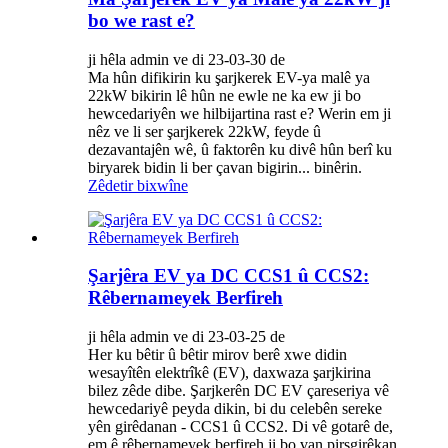
bo we rast e?
ji hêla admin ve di 23-03-30 de
Ma hûn difikirin ku şarjkerek EV-ya malê ya
22kW bikirin lê hûn ne ewle ne ka ew ji bo
hewcedariyên we hilbijartina rast e? Werin em ji
nêz ve li ser şarjkerek 22kW, feyde û
dezavantajên wê, û faktorên ku divê hûn berî ku
biryarek bidin li ber çavan bigirin... binêrin.
Zêdetir bixwîne
Şarjêra EV ya DC CCS1 û CCS2:
Rêbernameyek Berfireh
ji hêla admin ve di 23-03-25 de
Her ku bêtir û bêtir mirov berê xwe didin
wesayîtên elektrîkê (EV), daxwaza şarjkirina
bilez zêde dibe. Şarjkerên DC EV çareseriya vê
hewcedariyê peyda dikin, bi du celebên sereke
yên girêdanan - CCS1 û CCS2. Di vê gotarê de,
em ê rêbernameyek berfireh ji bo van pirsgirêkan