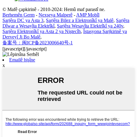
© Mafê çapkirinê - 2010-2024: Hemû maf parastî ne.
Berhemên Germ
-
Nexşeya Malperê
-
AMP Mobîl
Şarjêra DC ya Asta 3
,
Şarjêra Bilez a Elektronîkî ya Malê
,
Şarjêra
Dîwar a Wesayîta Elektrîkî
,
Şarjêra Wesayîta Elektrîkî ya 240v
,
Şarjêra Elektronîkî ya Asta 2 ya Niştecîh
,
Îstasyona Şarjkirinê ya
Derveyî Ji Bo Malê
,
备案号：闽ICP备2023006640号-1
[javascript]
[/javascript]
Emailê bişîne
x