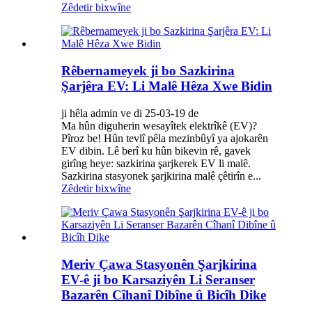
Zêdetir bixwîne
Rêbernameyek ji bo Sazkirina
Şarjêra EV: Li Malê Hêza Xwe Bidin
ji hêla admin ve di 25-03-19 de
Ma hûn diguherin wesayîtek elektrîkê (EV)?
Pîroz be! Hûn tevlî pêla mezinbûyî ya ajokarên
EV dibin. Lê berî ku hûn bikevin rê, gavek
girîng heye: sazkirina şarjkerek EV li malê.
Sazkirina stasyonek şarjkirina malê çêtirîn e...
Zêdetir bixwîne
Meriv Çawa Stasyonên Şarjkirina
EV-ê ji bo Karsaziyên Li Seranser
Bazarên Cîhanî Dibîne û Bicîh Dike