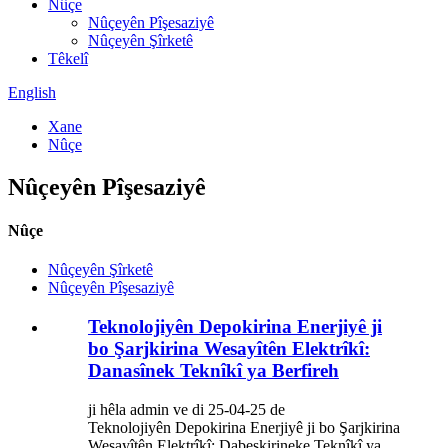
Nûçe
Nûçeyên Pîşesaziyê
Nûçeyên Şîrketê
Têkelî
English
Xane
Nûçe
Nûçeyên Pîşesaziyê
Nûçe
Nûçeyên Şîrketê
Nûçeyên Pîşesaziyê
Teknolojiyên Depokirina Enerjiyê ji
bo Şarjkirina Wesayîtên Elektrîkî:
Danasînek Teknîkî ya Berfireh
ji hêla admin ve di 25-04-25 de
Teknolojiyên Depokirina Enerjiyê ji bo Şarjkirina
Wesayîtên Elektrîkî: Dabeşkirineke Teknîkî ya