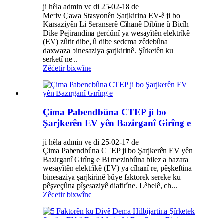
ji hêla admin ve di 25-02-18 de
Meriv Çawa Stasyonên Şarjkirina EV-ê ji bo
Karsaziyên Li Seranserê Cîhanê Dibîne û Bicîh
Dike Pejirandina gerdûnî ya wesayîtên elektrîkê
(EV) zûtir dibe, û dibe sedema zêdebûna
daxwaza binesaziya şarjkirinê. Şîrketên ku
serketî ne...
Zêdetir bixwîne
Çima Pabendbûna CTEP ji bo
Şarjkerên EV yên Bazirganî Girîng e
ji hêla admin ve di 25-02-17 de
Çima Pabendbûna CTEP ji bo Şarjkerên EV yên
Bazirganî Girîng e Bi mezinbûna bilez a bazara
wesayîtên elektrîkê (EV) ya cîhanî re, pêşkeftina
binesaziya şarjkirinê bûye faktorek sereke ku
pêşveçûna pîşesaziyê diafirîne. Lêbelê, ch...
Zêdetir bixwîne