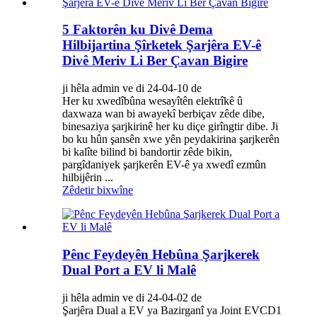
5 Faktorên ku Divê Dema
Hilbijartina Şîrketek Şarjêra EV-ê
Divê Meriv Li Ber Çavan Bigire
ji hêla admin ve di 24-04-10 de
Her ku xwedîbûna wesayîtên elektrîkê û
daxwaza wan bi awayekî berbiçav zêde dibe,
binesaziya şarjkirinê her ku diçe girîngtir dibe. Ji
bo ku hûn şansên xwe yên peydakirina şarjkerên
bi kalîte bilind bi bandortir zêde bikin,
pargîdaniyek şarjkerên EV-ê ya xwedî ezmûn
hilbijêrin ...
Zêdetir bixwîne
Pênc Feydeyên Hebûna Şarjkerek
Dual Port a EV li Malê
ji hêla admin ve di 24-04-02 de
Şarjêra Dual a EV ya Bazirganî ya Joint EVCD1