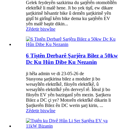
Gelek feydeyên sazkirina du şarjêrên otomobîlên
elektrîkê li malê hene. Ji bo yek tiştî, ew dikare
şarjkirinê hêsantir bike û demên şarjkirinê yên
giştî bi girîngî kêm bike dema ku şarjêrên EV
yên malê baştir dikin...
Zêdetir bixwîne
6 Tiştên Derbarê Şarjêra Bilez a 50kw
Dc Ku Hûn Dibe Ku Nezanin
ji hêla admin ve di 23-05-26 de
Stasyona şarjkirina bilez a moduler ji bo
wesayîtên elektrîkê, filoyên elektrîkê, û
wesayîtên elektrîkê yên derveyî rê. Îdeal ji bo
filoyên EV yên bazirganî yên mezin. Şarjkera
Bilez a DC çi ye? Motorên elektrîkê dikarin li
Şarjkerên Bilez ên DC werin şarj kirin, ...
Zêdetir bixwîne