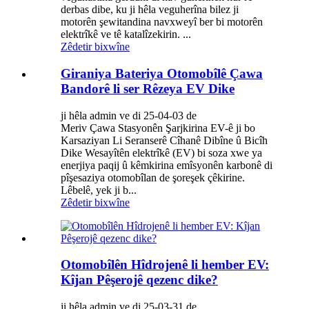
derbas dibe, ku ji hêla veguherîna bilez ji
motorên şewitandina navxweyî ber bi motorên
elektrîkê ve tê katalîzekirin. ...
Zêdetir bixwîne
Giraniya Bateriya Otomobîlê Çawa
Bandorê li ser Rêzeya EV Dike
ji hêla admin ve di 25-04-03 de
Meriv Çawa Stasyonên Şarjkirina EV-ê ji bo
Karsaziyan Li Seranserê Cîhanê Dibîne û Bicîh
Dike Wesayîtên elektrîkê (EV) bi soza xwe ya
enerjiya paqij û kêmkirina emîsyonên karbonê di
pîşesaziya otomobîlan de şoreşek çêkirine.
Lêbelê, yek ji b...
Zêdetir bixwîne
Otomobîlên Hîdrojenê li hember EV:
Kîjan Pêşerojê qezenc dike?
ji hêla admin ve di 25-03-31 de