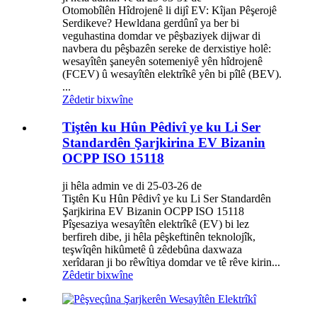
Otomobîlên Hîdrojenê li dijî EV: Kîjan Pêşerojê
Serdikeve? Hewldana gerdûnî ya ber bi
veguhastina domdar ve pêşbaziyek dijwar di
navbera du pêşbazên sereke de derxistiye holê:
wesayîtên şaneyên sotemeniyê yên hîdrojenê
(FCEV) û wesayîtên elektrîkê yên bi pîlê (BEV).
...
Zêdetir bixwîne
Tiştên ku Hûn Pêdivî ye ku Li Ser
Standardên Şarjkirina EV Bizanin
OCPP ISO 15118
ji hêla admin ve di 25-03-26 de
Tiştên Ku Hûn Pêdivî ye ku Li Ser Standardên
Şarjkirina EV Bizanin OCPP ISO 15118
Pîşesaziya wesayîtên elektrîkê (EV) bi lez
berfireh dibe, ji hêla pêşkeftinên teknolojîk,
teşwîqên hikûmetê û zêdebûna daxwaza
xerîdaran ji bo rêwîtiya domdar ve tê rêve kirin...
Zêdetir bixwîne