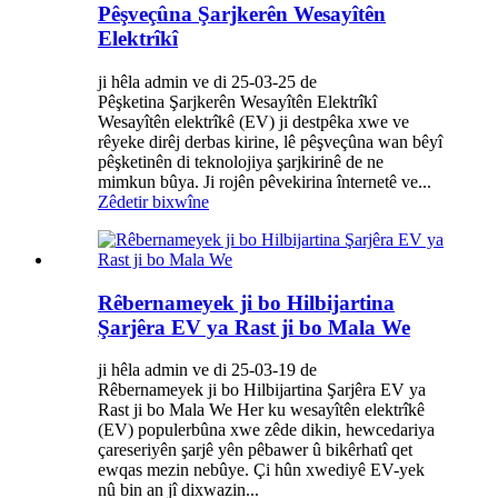
Pêşveçûna Şarjkerên Wesayîtên
Elektrîkî
ji hêla admin ve di 25-03-25 de
Pêşketina Şarjkerên Wesayîtên Elektrîkî
Wesayîtên elektrîkê (EV) ji destpêka xwe ve
rêyeke dirêj derbas kirine, lê pêşveçûna wan bêyî
pêşketinên di teknolojiya şarjkirinê de ne
mimkun bûya. Ji rojên pêvekirina înternetê ve...
Zêdetir bixwîne
Rêbernameyek ji bo Hilbijartina
Şarjêra EV ya Rast ji bo Mala We
ji hêla admin ve di 25-03-19 de
Rêbernameyek ji bo Hilbijartina Şarjêra EV ya
Rast ji bo Mala We Her ku wesayîtên elektrîkê
(EV) populerbûna xwe zêde dikin, hewcedariya
çareseriyên şarjê yên pêbawer û bikêrhatî qet
ewqas mezin nebûye. Çi hûn xwediyê EV-yek
nû bin an jî dixwazin...