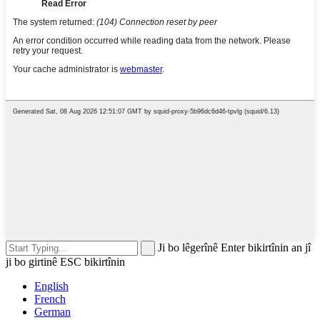
Ji bo lêgerînê Enter bikirtînin an jî
ji bo girtinê ESC bikirtînin
English
French
German