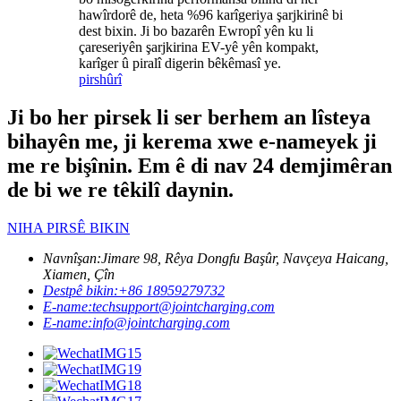
hawîrdorê de, heta %96 karîgeriya şarjkirinê bi
dest bixin. Ji bo bazarên Ewropî yên ku li
çareseriyên şarjkirina EV-yê yên kompakt,
karîger û piralî digerin bêkêmasî ye.
pirs
hûrî
Ji bo her pirsek li ser berhem an lîsteya
bihayên me, ji kerema xwe e-nameyek ji
me re bişînin. Em ê di nav 24 demjimêran
de bi we re têkilî daynin.
NIHA PIRSÊ BIKIN
Navnîşan:
Jimare 98, Rêya Dongfu Başûr, Navçeya Haicang,
Xiamen, Çîn
Destpê bikin:
+86 18959279732
E-name:
techsupport@jointcharging.com
E-name:
info@jointcharging.com