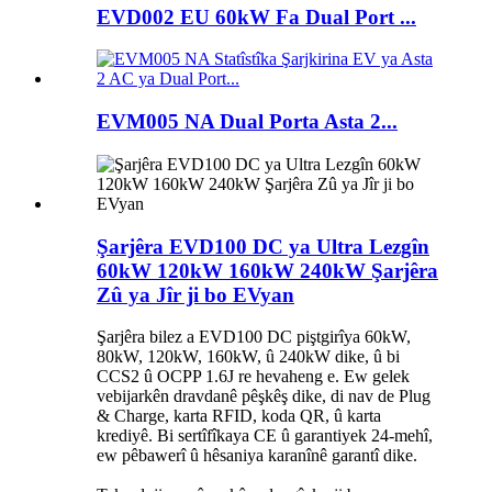
EVD002 EU 60kW Fa Dual Port ...
EVM005 NA Dual Porta Asta 2...
Şarjêra EVD100 DC ya Ultra Lezgîn
60kW 120kW 160kW 240kW Şarjêra
Zû ya Jîr ji bo EVyan
Şarjêra bilez a EVD100 DC piştgirîya 60kW,
80kW, 120kW, 160kW, û 240kW dike, û bi
CCS2 û OCPP 1.6J re hevaheng e. Ew gelek
vebijarkên dravdanê pêşkêş dike, di nav de Plug
& Charge, karta RFID, koda QR, û karta
krediyê. Bi sertîfîkaya CE û garantiyek 24-mehî,
ew pêbawerî û hêsaniya karanînê garantî dike.