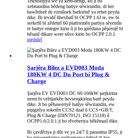
Teknolojiya wê ya kêm-dengî, ku ji bo
xebitandina bêdeng hatiye sêwirandin, di her
hawîrdorê de ezmûnek barkirinê ya rehet peyda
dike. Bi tevahî lihevhatî bi OCPP 1.6J re, ew bi
serkeftî bi zêdetirî 60 platformên partiya sêyemîn
re hatiye entegre kirin û ji bo girêdana pêşerojê bi
hêsanî dikare were nûve kirin bo OCPP 2.0.1.
pirs
hûrî
Şarjêra Bilez a EVD003 Moda
180KW 4 DC Du Port bi Plug &
Charge
Şarjêra EV EVD003 DC 60-160kW şarjkirina
nerm bi vebijarkên hevsengkirina barê peyda
dike. Ji bo pêbaweriyê hatîye sêwirandin, ew
piştgirîya soketên CCS2 dual û CCS+GB/T,
Plug & Charge (DIN70121, ISO 15118) û
OCPP1.6/2.0.1 ji bo rêveberiya bêkêmasî dike.
Bi çavdêriya ji dûr ve ya 24/7 û parastina IP55, ji
bo misogerkirina performansa bilind di her