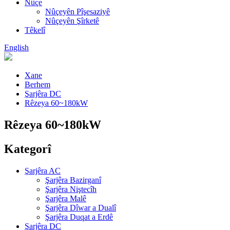
Nûçe
Nûçeyên Pîşesaziyê
Nûçeyên Şîrketê
Têkelî
English
Xane
Berhem
Şarjêra DC
Rêzeya 60~180kW
Rêzeya 60~180kW
Kategorî
Şarjêra AC
Şarjêra Bazirganî
Şarjêra Niştecîh
Şarjêra Malê
Şarjêra Dîwar a Dualî
Şarjêra Duqat a Erdê
Şarjêra DC