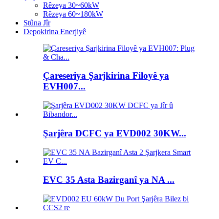
Rêzeya 30~60kW
Rêzeya 60~180kW
Stûna Jîr
Depokirina Enerjiyê
Çareseriya Şarjkirina Filoyê ya
EVH007...
Şarjêra DCFC ya EVD002 30KW...
EVC 35 Asta Bazirganî ya NA ...