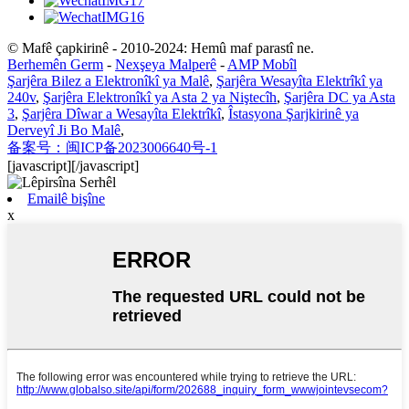
© Mafê çapkirinê - 2010-2024: Hemû maf parastî ne.
Berhemên Germ
-
Nexşeya Malperê
-
AMP Mobîl
Şarjêra Bilez a Elektronîkî ya Malê
,
Şarjêra Wesayîta Elektrîkî ya
240v
,
Şarjêra Elektronîkî ya Asta 2 ya Niştecîh
,
Şarjêra DC ya Asta
3
,
Şarjêra Dîwar a Wesayîta Elektrîkî
,
Îstasyona Şarjkirinê ya
Derveyî Ji Bo Malê
,
备案号：闽ICP备2023006640号-1
[javascript]
[/javascript]
Emailê bişîne
x