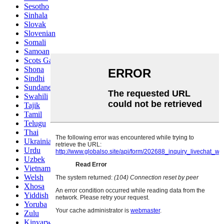
Sesotho
Sinhala
Slovak
Slovenian
Somali
Samoan
Scots Gaelic
Shona
Sindhi
Sundanese
Swahili
Tajik
Tamil
Telugu
Thai
Ukrainian
Urdu
Uzbek
Vietnamese
Welsh
Xhosa
Yiddish
Yoruba
Zulu
Kinyarwanda