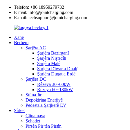
Telefon: +86 18959279732
E-mail: info@jointcharging.com
E-mail: techsupport@jointcharging.com
Xane
Berhem
Şarjêra AC
Şarjêra Bazirganî
Şarjêra Niştecîh
Şarjêra Malê
Şarjêra Dîwar a Dualî
Şarjêra Duqat a Erdê
Şarjêra DC
Rêzeya 30~60kW
Rêzeya 60~180kW
Stûna Jîr
Depokirina Enerjiyê
Pedestala Şarjkerê EV
Şîrket
Çûna nava
Şehadet
Pirsên Pir tên Pirsîn