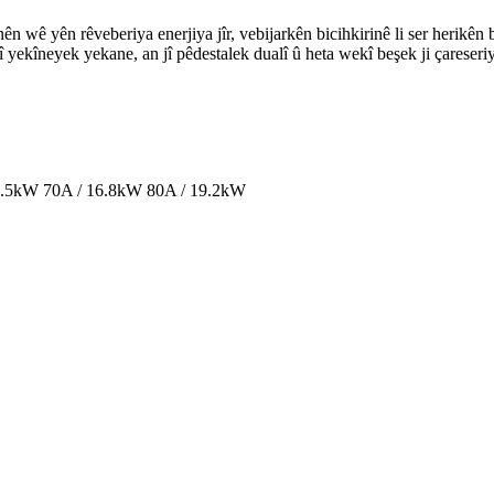
 wê yên rêveberiya enerjiya jîr, vebijarkên bicihkirinê li ser herikên
î yekîneyek yekane, an jî pêdestalek dualî û heta wekî beşek ji çareseri
1.5kW 70A / 16.8kW 80A / 19.2kW