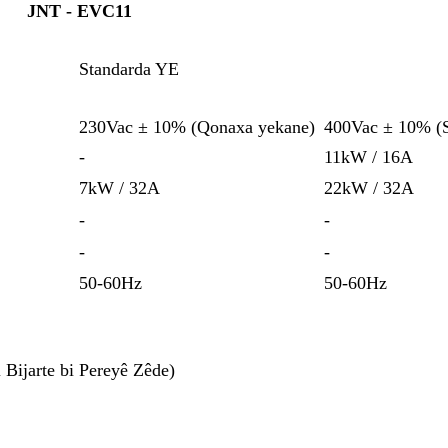
JNT - EVC11
Standarda YE
230Vac ± 10% (Qonaxa yekane)
400Vac ± 10% (
-
11kW / 16A
7kW / 32A
22kW / 32A
-
-
-
-
50-60Hz
50-60Hz
Bijarte bi Pereyê Zêde)