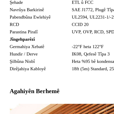
Şehade
ETL û FCC
Navrûya Barkirinê
SAE J1772, Plugê Tîp
Pabendbûna Ewlehiyê
UL2594, UL2231-1/-2
RCD
CCID 20
Parastina Piralî
UVP, OVP, RCD, SPD, P
Jîngehparêzî
Germahiya Xebatê
-22°F heta 122°F
Hundir / Derve
IK08, Qefesê Tîpa 3
Şilbûna Nisbî
Heta %95 bê kondens
Dirêjahiya Kabloyê
18ft (5m) Standard, 25
Agahiyên Berhemê