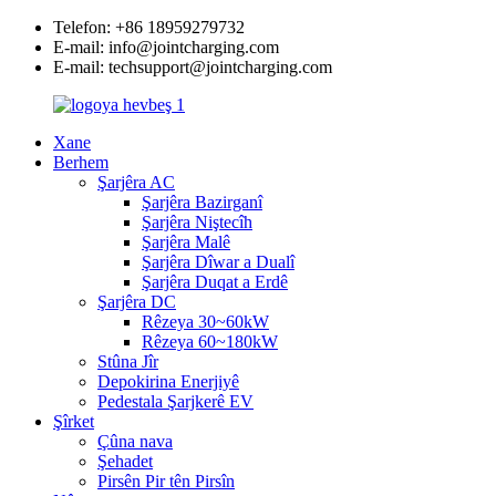
Telefon: +86 18959279732
E-mail: info@jointcharging.com
E-mail: techsupport@jointcharging.com
Xane
Berhem
Şarjêra AC
Şarjêra Bazirganî
Şarjêra Niştecîh
Şarjêra Malê
Şarjêra Dîwar a Dualî
Şarjêra Duqat a Erdê
Şarjêra DC
Rêzeya 30~60kW
Rêzeya 60~180kW
Stûna Jîr
Depokirina Enerjiyê
Pedestala Şarjkerê EV
Şîrket
Çûna nava
Şehadet
Pirsên Pir tên Pirsîn