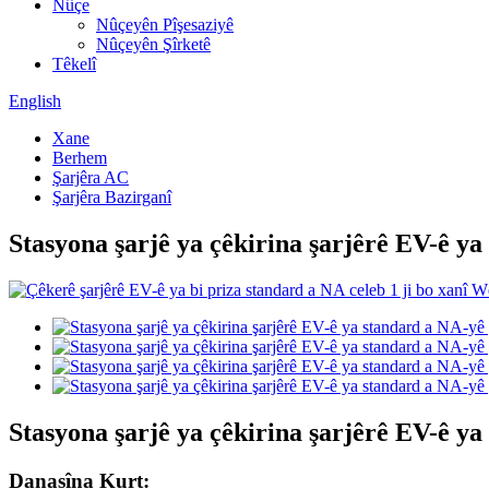
Nûçe
Nûçeyên Pîşesaziyê
Nûçeyên Şîrketê
Têkelî
English
Xane
Berhem
Şarjêra AC
Şarjêra Bazirganî
Stasyona şarjê ya çêkirina şarjêrê EV-ê ya
Stasyona şarjê ya çêkirina şarjêrê EV-ê ya
Danasîna Kurt: