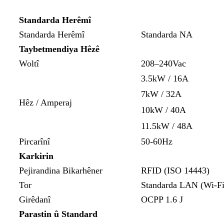
Standarda Herêmî
Standarda Herêmî
Standarda NA
Taybetmendiya Hêzê
Woltî
208–240Vac
3.5kW / 16A
7kW / 32A
Hêz / Amperaj
10kW / 40A
11.5kW / 48A
Pircarînî
50-60Hz
Karkirin
Pejirandina Bikarhêner
RFID (ISO 14443)
Tor
Standarda LAN (Wi-Fi 
Girêdanî
OCPP 1.6 J
Parastin û Standard