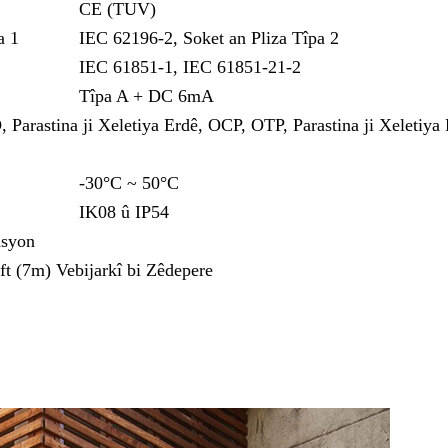
CE (TUV)
a 1
IEC 62196-2, Soket an Pliza Tîpa 2
IEC 61851-1, IEC 61851-21-2
Tîpa A + DC 6mA
arastina ji Xeletiya Erdê, OCP, OTP, Parastina ji Xeletiya 
-30°C ~ 50°C
IK08 û IP54
asyon
ft (7m) Vebijarkî bi Zêdepere