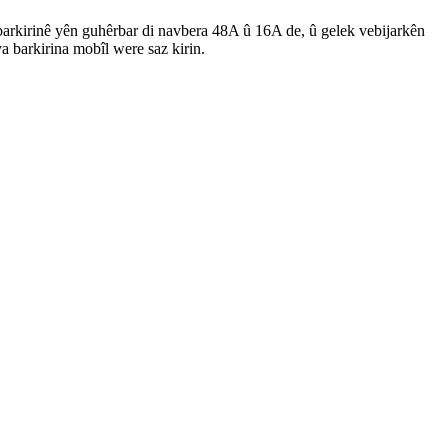
 barkirinê yên guhêrbar di navbera 48A û 16A de, û gelek vebijarkên
ya barkirina mobîl were saz kirin.